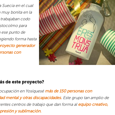
a Suecia en el cual
a muy bonita en la
 trabajaban codo
Estocolmo para
 ese punto de
cogiendo forma hasta
royecto generador
ersonas con
ás de este proyecto?
a ocupación en Yosíquesé
más de 150 personas con
ad mental y otras discapacidades.
Este grupo tan amplio de
erentes centros de trabajo que dan forma al
equipo creativo,
mpresión y sublimación.