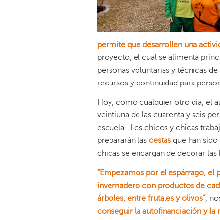
permite que desarrollen una activid
proyecto, el cual se alimenta princ
personas voluntarias y técnicas de
recursos y continuidad para perso
Hoy, como cualquier otro día, el 
veintiuna de las cuarenta y seis pe
escuela. Los chicos y chicas traba
prepararán las
cestas
que han sido 
chicas se encargan de decorar las 
“
Empezamos por el espárrago, el p
invernadero con productos de cada
árboles, entre frutales y olivos
”
, n
conse
guir la autofinanciación y la