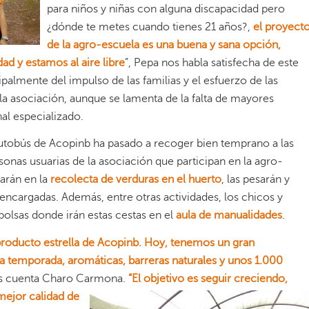
para niños y niñas con alguna discapacidad pero
¿dónde te metes cuando tienes 21 años?,
el proyect
de la agro-escuela es una buena y sana opción,
ad y estamos al aire libre
”, Pepa nos habla satisfecha de este
ipalmente del impulso de las familias y el esfuerzo de las
 la asociación, aunque se lamenta de la falta de mayores
nal especializado.
autobús de Acopinb ha pasado a recoger bien temprano a las
rsonas usuarias de la asociación que participan en la agro-
jarán en la
recolecta de verduras en el huerto
, las pesarán y
encargadas. Además, entre otras actividades, los chicos y
bolsas donde irán estas cestas en el
aula de manualidades
.
roducto estrella de Acopinb. Hoy, tenemos un gran
 temporada, aromáticas, barreras naturales y unos 1.000
os cuenta Charo Carmona.
“
El objetivo es seguir creciendo,
 mejor calidad de