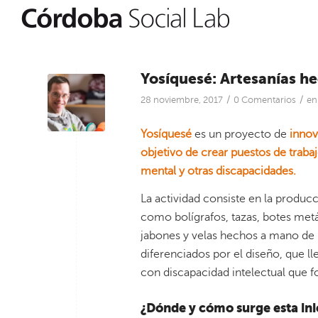
Yosíquesé: Artesanías 
/
/
28 noviembre, 2017
0 Comentarios
e
Yosíquesé
es un proyecto de
innov
objetivo de crear puestos de traba
mental y otras discapacidades.
La actividad consiste en la producci
como bolígrafos, tazas, botes metál
jabones y velas hechos a mano de 
diferenciados por el diseño, que l
con discapacidad intelectual que 
¿Dónde y cómo surge esta ini