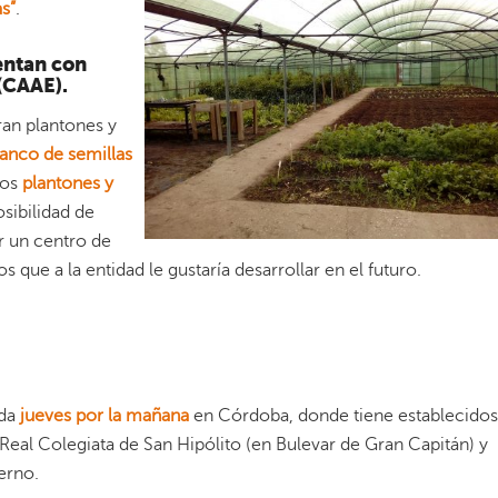
as
”
.
entan con
 (CAAE).
ran plantones y
anco de semillas
tos
plantones y
osibilidad de
r un centro de
 que a la entidad le gustaría desarrollar en el futuro.
ada
jueves
por la mañana
en Córdoba, donde tiene establecidos
 Real Colegiata de San Hipólito (en Bulevar de Gran Capitán) y
erno.