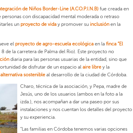
tegración de Niños Border-Line (A.CO.P.I.N.B)
fue creada en
de personas con discapacidad mental moderada o retraso
itarles un
proyecto de vida
y promover su
inclusión
en la
ueve el
proyecto de agro-escuela ecológica
en la
finca
“El
 8 de la carretera de Palma del Rio).
Este proyecto no
ción
diaria para las personas usuarias de la entidad, sino que
ortunidad de disfrutar de un espacio al
aire libre
y la
a
alternativa sostenible
al desarrollo de la ciudad de Córdoba.
Charo, técnica de la asociación, y Pepa, madre de
Jesús, uno de los usuarios (ambos en la foto a la
izda.), nos acompañan a dar una paseo por sus
instalaciones y nos cuentan los detalles del proyecto
y su experiencia.
“
Las familias en Córdoba tenemos varias opciones