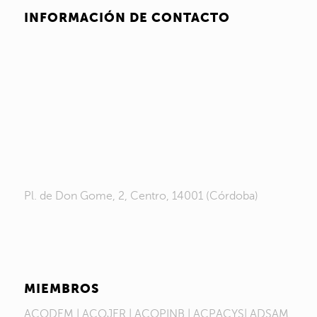
INFORMACIÓN DE CONTACTO
Pl. de Don Gome, 2, Centro, 14001 (Córdoba)
MIEMBROS
ACODEM | ACOJER | ACOPINB | ACPACYS| ADSAM